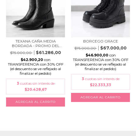
TEXANA CAÑA MEDIA
BORCEGO GRACE
BORDADA - PROMO DEL
$67.000,00
$75.000,00
ME...
$61.286,00
$75.000,00
$46.900,00
con
$42.900,20
con
TRANSFERENCIA con 30% OFF
TRANSFERENCIA con 30% OFF
(el descuento se ve reflejado al
(el descuento se ve reflejado al
finalizar el pedido)
finalizar el pedido)
3
cuotas sin interés de
3
cuotas sin interés de
$22.333,33
$20.428,67
AGREGAR AL CARRITO
AGREGAR AL CARRITO