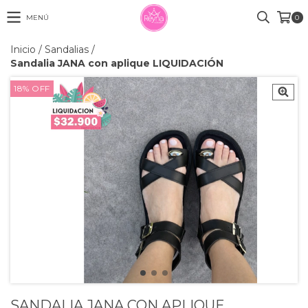
MENÚ
0
Inicio
/
Sandalias
/
Sandalia JANA con aplique LIQUIDACIÓN
18
%
OFF
SANDALIA JANA CON APLIQUE