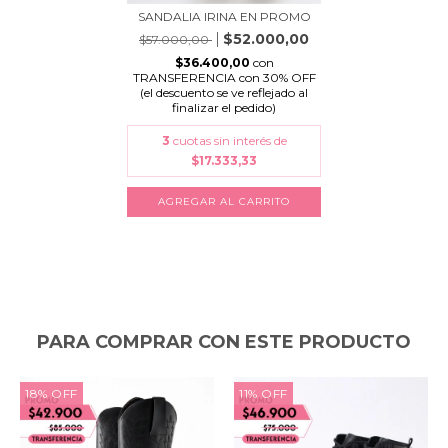
SANDALIA IRINA EN PROMO
$52.000,00
$57.000,00
$36.400,00
con
TRANSFERENCIA con 30% OFF
(el descuento se ve reflejado al
finalizar el pedido)
3
cuotas sin interés de
$17.333,33
AGREGAR AL CARRITO
PARA COMPRAR CON ESTE PRODUCTO
18
%
OFF
11
%
OFF