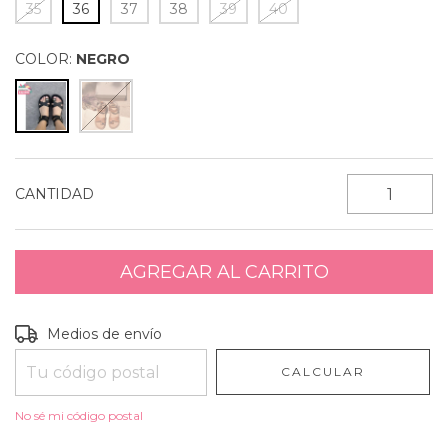
35
36
37
38
39
40
COLOR:
NEGRO
CANTIDAD
Entregas para el CP:
CAMBIAR CP
Medios de envío
CALCULAR
No sé mi código postal