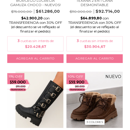
BORCEGO LUCRECIA
TEXANA 2 EN 1 CAÑA
GAMUZA CHOCO - NUEVOS!
DESMONTABLE
$61.286,00
$92.714,00
$75.000,00
$110.000,00
$42.900,20
con
$64.899,80
con
TRANSFERENCIA con 30% OFF
TRANSFERENCIA con 30% OFF
(el descuento se ve reflejado al
(el descuento se ve reflejado al
finalizar el pedido)
finalizar el pedido)
3
cuotas sin interés de
3
cuotas sin interés de
$20.428,67
$30.904,67
AGREGAR AL CARRITO
AGREGAR AL CARRITO
NUEVO
11
%
OFF
10
%
OFF
3 COLORES