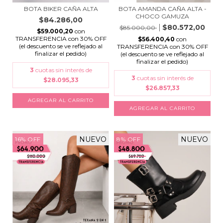
BOTA AMANDA CAÑA ALTA -
BOTA BIKER CAÑA ALTA
CHOCO GAMUZA
$84.286,00
$80.572,00
$85.000,00
$59.000,20
con
TRANSFERENCIA con 30% OFF
$56.400,40
con
(el descuento se ve reflejado al
TRANSFERENCIA con 30% OFF
finalizar el pedido)
(el descuento se ve reflejado al
finalizar el pedido)
3
cuotas sin interés de
3
cuotas sin interés de
$28.095,33
$26.857,33
AGREGAR AL CARRITO
AGREGAR AL CARRITO
NUEVO
NUEVO
16
%
OFF
8
%
OFF