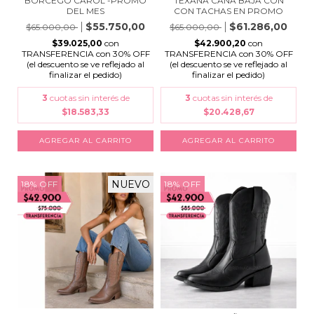
BORCEGO CAROL -PROMO
TEXANA CAÑA BAJA CON
DEL MES
CON TACHAS EN PROMO
$55.750,00
$61.286,00
$65.000,00
$65.000,00
$39.025,00
con
$42.900,20
con
TRANSFERENCIA con 30% OFF
TRANSFERENCIA con 30% OFF
(el descuento se ve reflejado al
(el descuento se ve reflejado al
finalizar el pedido)
finalizar el pedido)
3
cuotas sin interés de
3
cuotas sin interés de
$18.583,33
$20.428,67
AGREGAR AL CARRITO
AGREGAR AL CARRITO
NUEVO
18
%
OFF
18
%
OFF