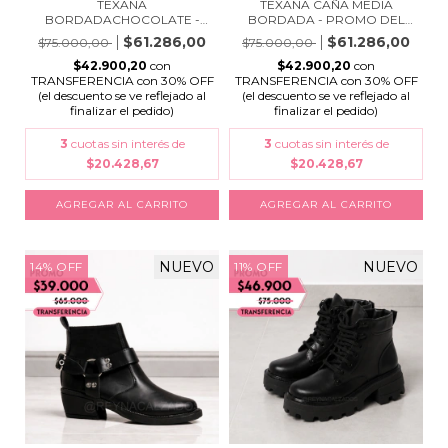
TEXANA
TEXANA CAÑA MEDIA
BORDADACHOCOLATE -
BORDADA - PROMO DEL
PROMO DEL MES
ME...
$61.286,00
$61.286,00
$75.000,00
$75.000,00
$42.900,20
con
$42.900,20
con
TRANSFERENCIA con 30% OFF
TRANSFERENCIA con 30% OFF
(el descuento se ve reflejado al
(el descuento se ve reflejado al
finalizar el pedido)
finalizar el pedido)
3
cuotas sin interés de
3
cuotas sin interés de
$20.428,67
$20.428,67
AGREGAR AL CARRITO
AGREGAR AL CARRITO
NUEVO
NUEVO
14
%
OFF
11
%
OFF