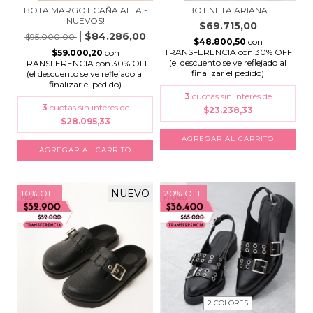
BOTA MARGOT CAÑA ALTA -
BOTINETA ARIANA
NUEVOS!
$69.715,00
$84.286,00
$95.000,00
$48.800,50
con
TRANSFERENCIA con 30% OFF
$59.000,20
con
(el descuento se ve reflejado al
TRANSFERENCIA con 30% OFF
finalizar el pedido)
(el descuento se ve reflejado al
finalizar el pedido)
3
cuotas sin interés de
3
cuotas sin interés de
$23.238,33
$28.095,33
AGREGAR AL CARRITO
AGREGAR AL CARRITO
NUEVO
10
%
OFF
20
%
OFF
2 COLORES