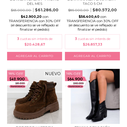
TACO 5 CM
DEL MES
$80.572,00
$61.286,00
$85.000,00
$65.000,00
$56.400,40
con
$42.900,20
con
TRANSFERENCIA con 30% OFF
TRANSFERENCIA con 30% OFF
(el descuento se ve reflejado al
(el descuento se ve reflejado al
finalizar el pedido)
finalizar el pedido)
3
cuotas sin interés de
3
cuotas sin interés de
$26.857,33
$20.428,67
AGREGAR AL CARRITO
AGREGAR AL CARRITO
NUEVO
18
%
OFF
16
%
OFF