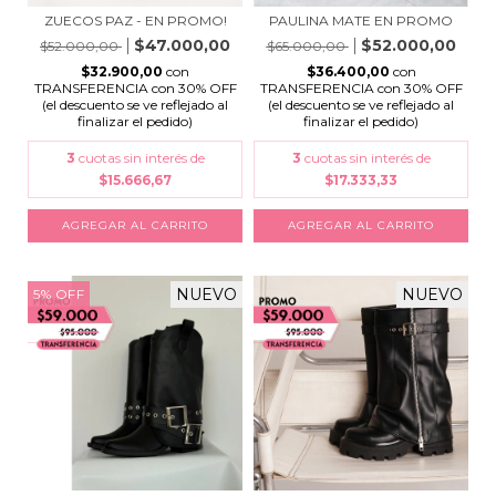
ZUECOS PAZ - EN PROMO!
PAULINA MATE EN PROMO
$47.000,00
$52.000,00
$52.000,00
$65.000,00
$32.900,00
con
$36.400,00
con
TRANSFERENCIA con 30% OFF
TRANSFERENCIA con 30% OFF
(el descuento se ve reflejado al
(el descuento se ve reflejado al
finalizar el pedido)
finalizar el pedido)
3
cuotas sin interés de
3
cuotas sin interés de
$15.666,67
$17.333,33
AGREGAR AL CARRITO
AGREGAR AL CARRITO
NUEVO
NUEVO
5
%
OFF