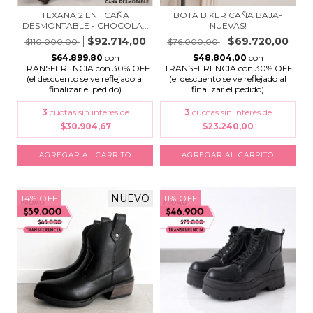
BOTA BIKER CAÑA BAJA-
TEXANA 2 EN 1 CAÑA
NUEVAS!
DESMONTABLE - CHOCOLA...
$69.720,00
$92.714,00
$76.000,00
$110.000,00
$48.804,00
con
$64.899,80
con
TRANSFERENCIA con 30% OFF
TRANSFERENCIA con 30% OFF
(el descuento se ve reflejado al
(el descuento se ve reflejado al
finalizar el pedido)
finalizar el pedido)
3
cuotas sin interés de
3
cuotas sin interés de
$23.240,00
$30.904,67
AGREGAR AL CARRITO
AGREGAR AL CARRITO
NUEVO
14
%
OFF
11
%
OFF