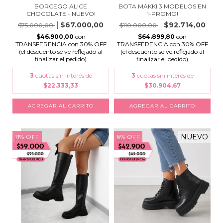
BORCEGO ALICE
BOTA MAKKI 3 MODELOS EN
CHOCOLATE - NUEVO!
1-PROMO!
$67.000,00
$92.714,00
$75.000,00
$110.000,00
$46.900,00
con
$64.899,80
con
TRANSFERENCIA con 30% OFF
TRANSFERENCIA con 30% OFF
(el descuento se ve reflejado al
(el descuento se ve reflejado al
finalizar el pedido)
finalizar el pedido)
3
cuotas sin interés de
3
cuotas sin interés de
$22.333,33
$30.904,67
AGREGAR AL CARRITO
AGREGAR AL CARRITO
NUEVO
11
%
OFF
6
%
OFF