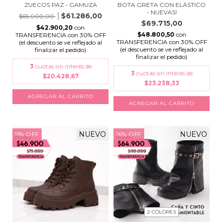
ZUECOS PAZ - GAMUZA
BOTA GRETA CON ELÁSTICO
- NUEVAS!
$61.286,00
$65.000,00
$69.715,00
$42.900,20
con
$48.800,50
con
TRANSFERENCIA con 30% OFF
TRANSFERENCIA con 30% OFF
(el descuento se ve reflejado al
(el descuento se ve reflejado al
finalizar el pedido)
finalizar el pedido)
3
cuotas sin interés de
3
cuotas sin interés de
$20.428,67
$23.238,33
AGREGAR AL CARRITO
AGREGAR AL CARRITO
NUEVO
NUEVO
11
%
OFF
16
%
OFF
2 COLORES