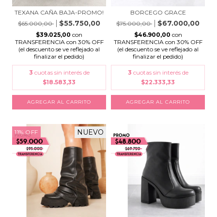
TEXANA CAÑA BAJA-PROMO!
BORCEGO GRACE
$55.750,00
$67.000,00
$65.000,00
$75.000,00
$39.025,00
con
$46.900,00
con
TRANSFERENCIA con 30% OFF
TRANSFERENCIA con 30% OFF
(el descuento se ve reflejado al
(el descuento se ve reflejado al
finalizar el pedido)
finalizar el pedido)
3
cuotas sin interés de
3
cuotas sin interés de
$18.583,33
$22.333,33
AGREGAR AL CARRITO
AGREGAR AL CARRITO
NUEVO
11
%
OFF