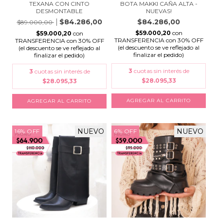
TEXANA CON CINTO
BOTA MAKKI CAÑA ALTA -
DESMONTABLE
NUEVAS!
$84.286,00
$84.286,00
$89.000,00
$59.000,20
con
$59.000,20
con
TRANSFERENCIA con 30% OFF
TRANSFERENCIA con 30% OFF
(el descuento se ve reflejado al
(el descuento se ve reflejado al
finalizar el pedido)
finalizar el pedido)
3
cuotas sin interés de
3
cuotas sin interés de
$28.095,33
$28.095,33
AGREGAR AL CARRITO
AGREGAR AL CARRITO
NUEVO
NUEVO
16
%
OFF
6
%
OFF