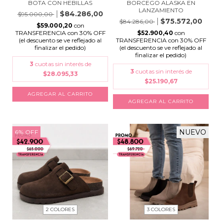
BORCEGO ALASKA EN
BOTA CON HEBILLAS
LANZAMIENTO
$84.286,00
$95.000,00
$75.572,00
$84.286,00
$59.000,20
con
$52.900,40
con
TRANSFERENCIA con 30% OFF
TRANSFERENCIA con 30% OFF
(el descuento se ve reflejado al
(el descuento se ve reflejado al
finalizar el pedido)
finalizar el pedido)
3
cuotas sin interés de
3
cuotas sin interés de
$28.095,33
$25.190,67
AGREGAR AL CARRITO
AGREGAR AL CARRITO
NUEVO
6
%
OFF
2 COLORES
3 COLORES