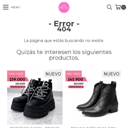
MENÚ
0
- Error -
404
La página que estás buscando no existe.
Quizás te interesen los siguientes
productos.
NUEVO
NUEVO
14
%
OFF
6
%
OFF