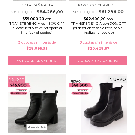
BORCEGO CHARLOTTE
BOTA CAÑA ALTA
$61.286,00
$84.286,00
$65.000,00
$95.000,00
$42.900,20
con
$59.000,20
con
TRANSFERENCIA con 30% OFF
TRANSFERENCIA con 30% OFF
(el descuento se ve reflejado al
(el descuento se ve reflejado al
finalizar el pedido)
finalizar el pedido)
3
cuotas sin interés de
3
cuotas sin interés de
$20.428,67
$28.095,33
AGREGAR AL CARRITO
AGREGAR AL CARRITO
NUEVO
11
%
OFF
2 COLORES