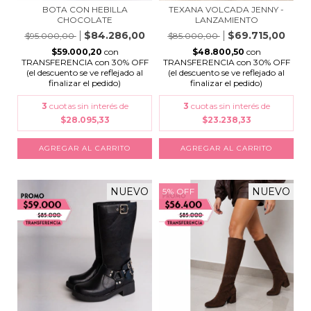
BOTA CON HEBILLA
TEXANA VOLCADA JENNY -
CHOCOLATE
LANZAMIENTO
$84.286,00
$69.715,00
$95.000,00
$85.000,00
$59.000,20
con
$48.800,50
con
TRANSFERENCIA con 30% OFF
TRANSFERENCIA con 30% OFF
(el descuento se ve reflejado al
(el descuento se ve reflejado al
finalizar el pedido)
finalizar el pedido)
3
cuotas sin interés de
3
cuotas sin interés de
$28.095,33
$23.238,33
AGREGAR AL CARRITO
AGREGAR AL CARRITO
NUEVO
NUEVO
5
%
OFF