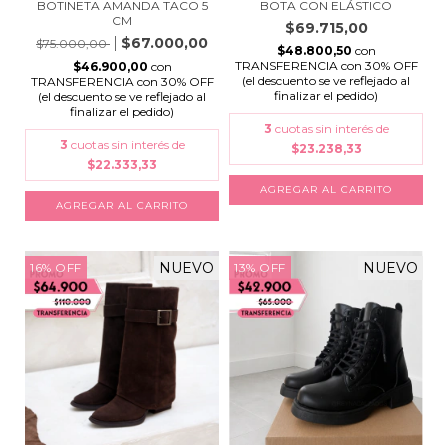
BOTINETA AMANDA TACO 5
BOTA CON ELÁSTICO
CM
$69.715,00
$67.000,00
$75.000,00
$48.800,50
con
TRANSFERENCIA con 30% OFF
$46.900,00
con
(el descuento se ve reflejado al
TRANSFERENCIA con 30% OFF
finalizar el pedido)
(el descuento se ve reflejado al
finalizar el pedido)
3
cuotas sin interés de
3
cuotas sin interés de
$23.238,33
$22.333,33
AGREGAR AL CARRITO
AGREGAR AL CARRITO
NUEVO
NUEVO
16
%
OFF
13
%
OFF