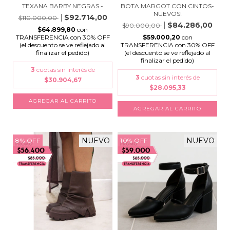
TEXANA BARBY NEGRAS -
BOTA MARGOT CON CINTOS-
NUEVOS!
$92.714,00
$110.000,00
$84.286,00
$90.000,00
$64.899,80
con
TRANSFERENCIA con 30% OFF
$59.000,20
con
(el descuento se ve reflejado al
TRANSFERENCIA con 30% OFF
finalizar el pedido)
(el descuento se ve reflejado al
finalizar el pedido)
3
cuotas sin interés de
3
cuotas sin interés de
$30.904,67
$28.095,33
AGREGAR AL CARRITO
AGREGAR AL CARRITO
NUEVO
NUEVO
8
%
OFF
10
%
OFF