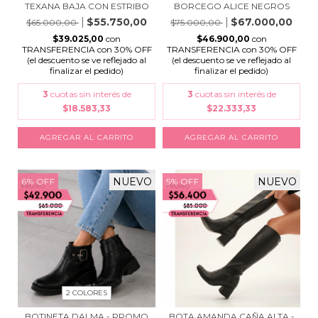
TEXANA BAJA CON ESTRIBO
BORCEGO ALICE NEGROS
$55.750,00
$67.000,00
$65.000,00
$75.000,00
$39.025,00
con
$46.900,00
con
TRANSFERENCIA con 30% OFF
TRANSFERENCIA con 30% OFF
(el descuento se ve reflejado al
(el descuento se ve reflejado al
finalizar el pedido)
finalizar el pedido)
3
cuotas sin interés de
3
cuotas sin interés de
$18.583,33
$22.333,33
AGREGAR AL CARRITO
AGREGAR AL CARRITO
NUEVO
NUEVO
6
%
OFF
5
%
OFF
2 COLORES
BOTA AMANDA CAÑA ALTA -
BOTINETA DALMA - PROMO