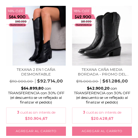
16
%
OFF
18
%
OFF
TEXANA CAÑA MEDIA
TEXANA 2 EN 1 CAÑA
BORDADA - PROMO DEL
DESMONTABLE
ME...
$61.286,00
$92.714,00
$75.000,00
$110.000,00
$42.900,20
con
$64.899,80
con
TRANSFERENCIA con 30% OFF
TRANSFERENCIA con 30% OFF
(el descuento se ve reflejado al
(el descuento se ve reflejado al
finalizar el pedido)
finalizar el pedido)
3
cuotas sin interés de
3
cuotas sin interés de
$20.428,67
$30.904,67
AGREGAR AL CARRITO
AGREGAR AL CARRITO