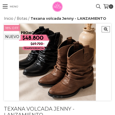
MENÚ
0
Inicio
/
Botas
/
Texana volcada Jenny - LANZAMIENTO
18
%
OFF
NUEVO
TEXANA VOLCADA JENNY -